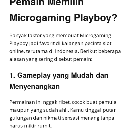
Pemain Memilih
Microgaming Playboy?
Banyak faktor yang membuat Microgaming
Playboy jadi favorit di kalangan pecinta slot
online, terutama di Indonesia. Berikut beberapa
alasan yang sering disebut pemain:
1. Gameplay yang Mudah dan
Menyenangkan
Permainan ini nggak ribet, cocok buat pemula
maupun yang sudah ahli. Kamu tinggal putar
gulungan dan nikmati sensasi menang tanpa
harus mikir rumit.