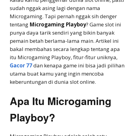
sudah nggak asing lagi dengan nama
Microgaming. Tapi pernah nggak sih denger
tentang
Microgaming Playboy
? Game slot ini
punya daya tarik sendiri yang bikin banyak
pemain betah berlama-lama main. Artikel ini
bakal membahas secara lengkap tentang apa
itu Microgaming Playboy, fitur-fitur uniknya,
Gacor 77
dan kenapa game ini bisa jadi pilihan
utama buat kamu yang ingin mencoba
keberuntungan di dunia slot online.
Apa Itu Microgaming
Playboy?