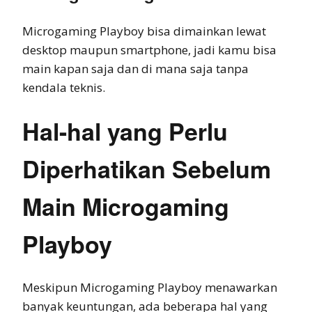
Microgaming Playboy bisa dimainkan lewat
desktop maupun smartphone, jadi kamu bisa
main kapan saja dan di mana saja tanpa
kendala teknis.
Hal-hal yang Perlu
Diperhatikan Sebelum
Main Microgaming
Playboy
Meskipun Microgaming Playboy menawarkan
banyak keuntungan, ada beberapa hal yang