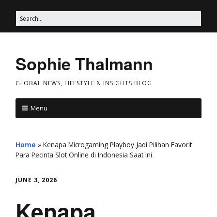
Sophie Thalmann
GLOBAL NEWS, LIFESTYLE & INSIGHTS BLOG
Menu
Home
»
Kenapa Microgaming Playboy Jadi Pilihan Favorit
Para Pecinta Slot Online di Indonesia Saat Ini
JUNE 3, 2026
Kenapa