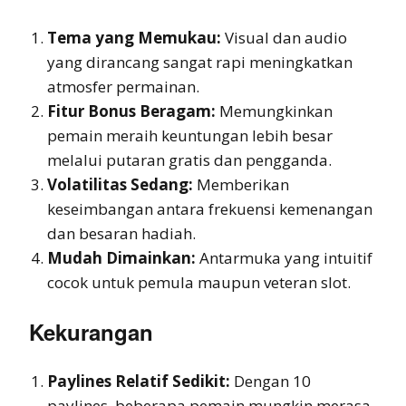
Tema yang Memukau:
Visual dan audio
yang dirancang sangat rapi meningkatkan
atmosfer permainan.
Fitur Bonus Beragam:
Memungkinkan
pemain meraih keuntungan lebih besar
melalui putaran gratis dan pengganda.
Volatilitas Sedang:
Memberikan
keseimbangan antara frekuensi kemenangan
dan besaran hadiah.
Mudah Dimainkan:
Antarmuka yang intuitif
cocok untuk pemula maupun veteran slot.
Kekurangan
Paylines Relatif Sedikit:
Dengan 10
paylines, beberapa pemain mungkin merasa