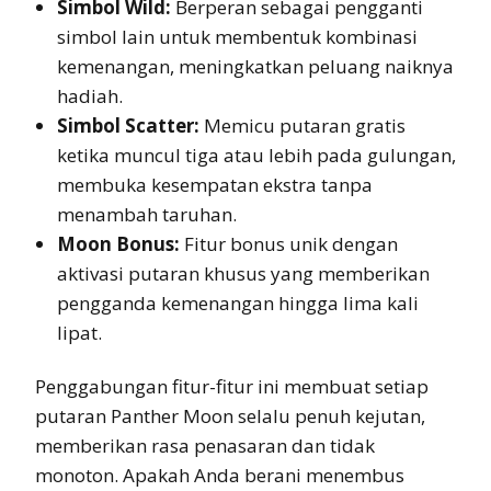
Simbol Wild:
Berperan sebagai pengganti
simbol lain untuk membentuk kombinasi
kemenangan, meningkatkan peluang naiknya
hadiah.
Simbol Scatter:
Memicu putaran gratis
ketika muncul tiga atau lebih pada gulungan,
membuka kesempatan ekstra tanpa
menambah taruhan.
Moon Bonus:
Fitur bonus unik dengan
aktivasi putaran khusus yang memberikan
pengganda kemenangan hingga lima kali
lipat.
Penggabungan fitur-fitur ini membuat setiap
putaran Panther Moon selalu penuh kejutan,
memberikan rasa penasaran dan tidak
monoton. Apakah Anda berani menembus