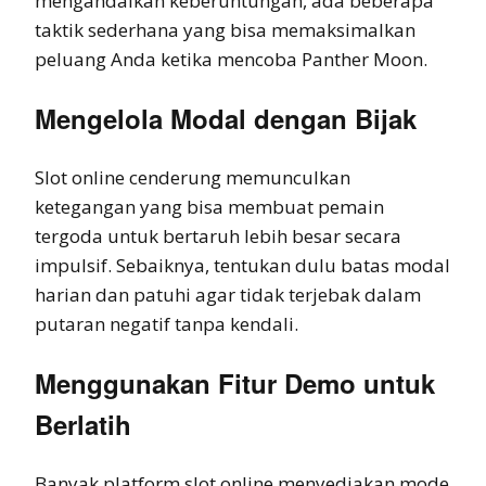
mengandalkan keberuntungan, ada beberapa
taktik sederhana yang bisa memaksimalkan
peluang Anda ketika mencoba Panther Moon.
Mengelola Modal dengan Bijak
Slot online cenderung memunculkan
ketegangan yang bisa membuat pemain
tergoda untuk bertaruh lebih besar secara
impulsif. Sebaiknya, tentukan dulu batas modal
harian dan patuhi agar tidak terjebak dalam
putaran negatif tanpa kendali.
Menggunakan Fitur Demo untuk
Berlatih
Banyak platform slot online menyediakan mode