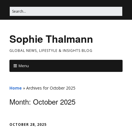
Sophie Thalmann
GLOBAL NEWS, LIFESTYLE & INSIGHTS BLOG
Menu
Home
»
Archives for October 2025
Month:
October 2025
OCTOBER 28, 2025