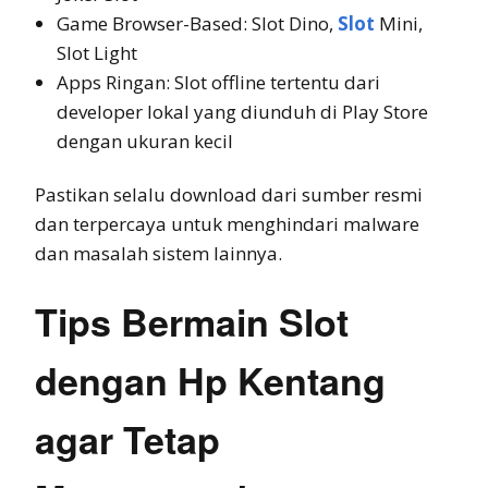
Game Browser-Based: Slot Dino,
Slot
Mini,
Slot Light
Apps Ringan: Slot offline tertentu dari
developer lokal yang diunduh di Play Store
dengan ukuran kecil
Pastikan selalu download dari sumber resmi
dan terpercaya untuk menghindari malware
dan masalah sistem lainnya.
Tips Bermain Slot
dengan Hp Kentang
agar Tetap