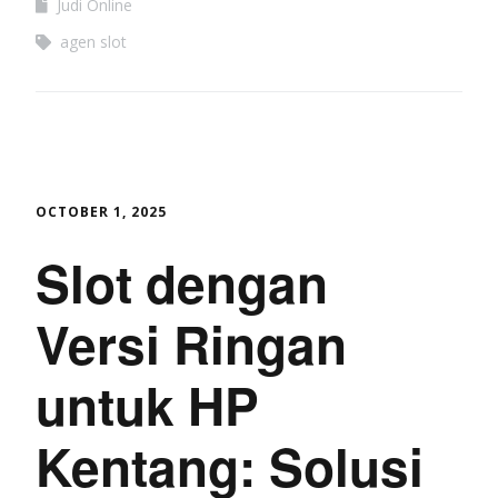
Judi Online
agen slot
OCTOBER 1, 2025
Slot dengan
Versi Ringan
untuk HP
Kentang: Solusi