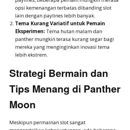
opsi kemenangan terbatas dibanding slot
lain dengan paylines lebih banyak.
Tema Kurang Variatif untuk Pemain
Eksperimen:
Tema hutan malam dan
panther mungkin terasa kurang segar bagi
mereka yang menginginkan inovasi tema
lebih ekstrem.
Strategi Bermain dan
Tips Menang di Panther
Moon
Meskipun permainan slot sangat