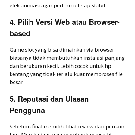
efek animasi agar performa tetap stabil.
4. Pilih Versi Web atau Browser-
based
Game slot yang bisa dimainkan via browser
biasanya tidak membutuhkan instalasi panjang
dan berukuran kecil. Lebih cocok untuk hp
kentang yang tidak terlalu kuat memproses file
besar.
5. Reputasi dan Ulasan
Pengguna
Sebelum final memilih, lihat review dari pemain
lain. Mereka biasanya memberikan insight