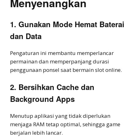
Menyenangkan
1. Gunakan Mode Hemat Baterai
dan Data
Pengaturan ini membantu memperlancar
permainan dan memperpanjang durasi
penggunaan ponsel saat bermain slot online.
2. Bersihkan Cache dan
Background Apps
Menutup aplikasi yang tidak diperlukan
menjaga RAM tetap optimal, sehingga game
berjalan lebih lancar.