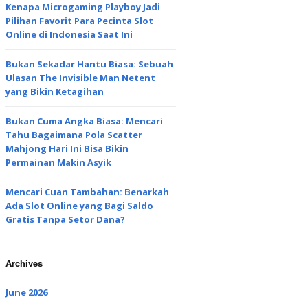
Kenapa Microgaming Playboy Jadi
Pilihan Favorit Para Pecinta Slot
Online di Indonesia Saat Ini
Bukan Sekadar Hantu Biasa: Sebuah
Ulasan The Invisible Man Netent
yang Bikin Ketagihan
Bukan Cuma Angka Biasa: Mencari
Tahu Bagaimana Pola Scatter
Mahjong Hari Ini Bisa Bikin
Permainan Makin Asyik
Mencari Cuan Tambahan: Benarkah
Ada Slot Online yang Bagi Saldo
Gratis Tanpa Setor Dana?
Archives
June 2026