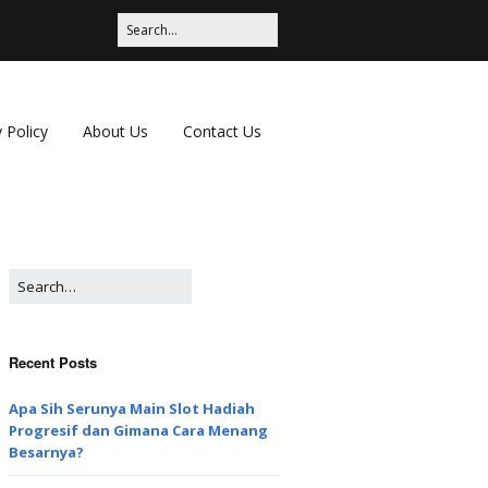
 Policy
About Us
Contact Us
Recent Posts
Apa Sih Serunya Main Slot Hadiah
Progresif dan Gimana Cara Menang
Besarnya?