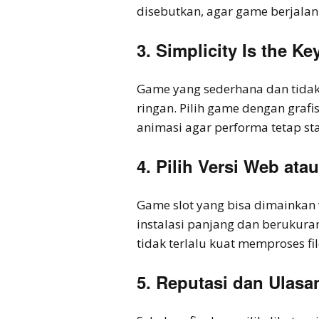
disebutkan, agar game berjalan 
3. Simplicity Is the Ke
Game yang sederhana dan tidak
ringan. Pilih game dengan grafi
animasi agar performa tetap sta
4. Pilih Versi Web at
Game slot yang bisa dimainkan
instalasi panjang dan berukuran
tidak terlalu kuat memproses fil
5. Reputasi dan Ulas