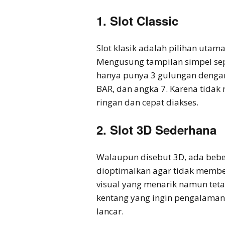
1. Slot Classic
Slot klasik adalah pilihan utam
Mengusung tampilan simpel seper
hanya punya 3 gulungan dengan 
BAR, dan angka 7. Karena tidak 
ringan dan cepat diakses.
2. Slot 3D Sederhana
Walaupun disebut 3D, ada bebe
dioptimalkan agar tidak memb
visual yang menarik namun tet
kentang yang ingin pengalaman 
lancar.