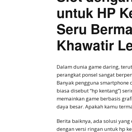
untuk HP K
Seru Berma
Khawatir L
Dalam dunia game daring, teru
perangkat ponsel sangat berp
Banyak pengguna smartphone de
biasa disebut “hp kentang”) seri
memainkan game berbasis graf
daya besar. Apakah kamu terma
Berita baiknya, ada solusi yan
dengan versi ringan untuk hp ke