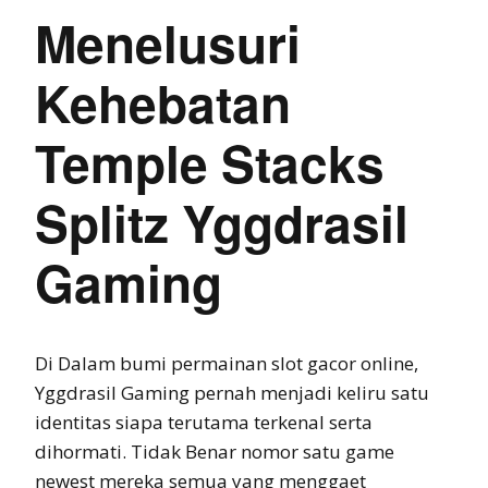
Menelusuri
Kehebatan
Temple Stacks
Splitz Yggdrasil
Gaming
Di Dalam bumi permainan slot gacor online,
Yggdrasil Gaming pernah menjadi keliru satu
identitas siapa terutama terkenal serta
dihormati. Tidak Benar nomor satu game
newest mereka semua yang menggaet