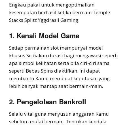
Engkau pakai untuk mengoptimalkan
kesempatan berhasil ketika bermain Temple
Stacks Splitz Yggdrasil Gaming:
1. Kenali Model Game
Setiap permainan slot mempunyai model
khusus.Sediakan durasi bagi mengawasi seperti
apa simbol kelihatan serta bila ciri-ciri sama
seperti Bebas Spins diaktifkan. Ini dapat
membantu Kamu membuat keputusan yang
lebih banyak mantap saat bermain-main.
2. Pengelolaan Bankroll
Selalu vital guna menyusun anggaran Kamu
sebelum mulai bermain. Tentukan kendala