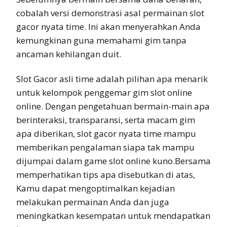
cobalah versi demonstrasi asal permainan slot
gacor nyata time. Ini akan menyerahkan Anda
kemungkinan guna memahami gim tanpa
ancaman kehilangan duit.
Slot Gacor asli time adalah pilihan apa menarik
untuk kelompok penggemar gim slot online
online. Dengan pengetahuan bermain-main apa
berinteraksi, transparansi, serta macam gim
apa diberikan, slot gacor nyata time mampu
memberikan pengalaman siapa tak mampu
dijumpai dalam game slot online kuno.Bersama
memperhatikan tips apa disebutkan di atas,
Kamu dapat mengoptimalkan kejadian
melakukan permainan Anda dan juga
meningkatkan kesempatan untuk mendapatkan