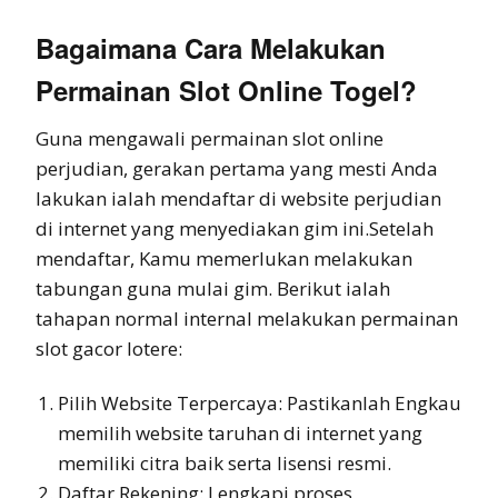
Bagaimana Cara Melakukan
Permainan Slot Online Togel?
Guna mengawali permainan slot online
perjudian, gerakan pertama yang mesti Anda
lakukan ialah mendaftar di website perjudian
di internet yang menyediakan gim ini.Setelah
mendaftar, Kamu memerlukan melakukan
tabungan guna mulai gim. Berikut ialah
tahapan normal internal melakukan permainan
slot gacor lotere:
Pilih Website Terpercaya: Pastikanlah Engkau
memilih website taruhan di internet yang
memiliki citra baik serta lisensi resmi.
Daftar Rekening: Lengkapi proses