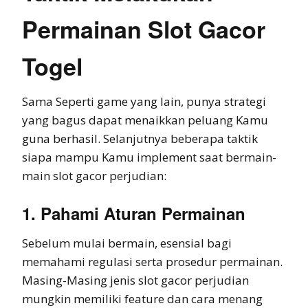
Permainan Slot Gacor
Togel
Sama Seperti game yang lain, punya strategi
yang bagus dapat menaikkan peluang Kamu
guna berhasil. Selanjutnya beberapa taktik
siapa mampu Kamu implement saat bermain-
main slot gacor perjudian:
1. Pahami Aturan Permainan
Sebelum mulai bermain, esensial bagi
memahami regulasi serta prosedur permainan.
Masing-Masing jenis slot gacor perjudian
mungkin memiliki feature dan cara menang