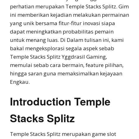
perhatian merupakan Temple Stacks Splitz. Gim
ini memberikan kejadian melakukan permainan
yang unik bersama fitur-fitur inovasi siapa
dapat meningkatkan probabilitas pemain
untuk menang luas. Di Dalam tulisan ini, kami
bakal mengeksplorasi segala aspek sebab
Temple Stacks Splitz Yggdrasil Gaming,
memulai sebab cara bermain, feature pilihan,
hingga saran guna memaksimalkan kejayaan
Engkau.
Introduction Temple
Stacks Splitz
Temple Stacks Splitz merupakan game slot