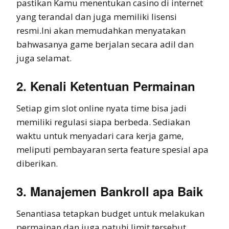
pastikan Kamu menentukan casino di internet
yang terandal dan juga memiliki lisensi
resmi.Ini akan memudahkan menyatakan
bahwasanya game berjalan secara adil dan
juga selamat.
2. Kenali Ketentuan Permainan
Setiap gim slot online nyata time bisa jadi
memiliki regulasi siapa berbeda. Sediakan
waktu untuk menyadari cara kerja game,
meliputi pembayaran serta feature spesial apa
diberikan.
3. Manajemen Bankroll apa Baik
Senantiasa tetapkan budget untuk melakukan
permainan dan juga patuhi limit tersebut.