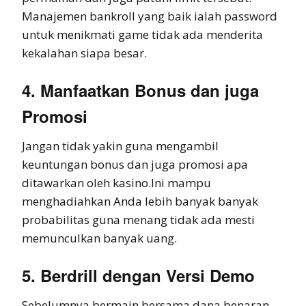
Manajemen bankroll yang baik ialah password
untuk menikmati game tidak ada menderita
kekalahan siapa besar.
4. Manfaatkan Bonus dan juga
Promosi
Jangan tidak yakin guna mengambil
keuntungan bonus dan juga promosi apa
ditawarkan oleh kasino.Ini mampu
menghadiahkan Anda lebih banyak banyak
probabilitas guna menang tidak ada mesti
memunculkan banyak uang.
5. Berdrill dengan Versi Demo
Sebelumnya bermain bersama dana benaran,