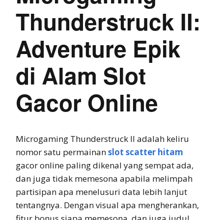
Thunderstruck II:
Adventure Epik
di Alam Slot
Gacor Online
Microgaming Thunderstruck II adalah keliru
nomor satu permainan
slot scatter hitam
gacor online paling dikenal yang sempat ada,
dan juga tidak memesona apabila melimpah
partisipan apa menelusuri data lebih lanjut
tentangnya. Dengan visual apa mengherankan,
fitur bonus siapa memesona, dan juga judul