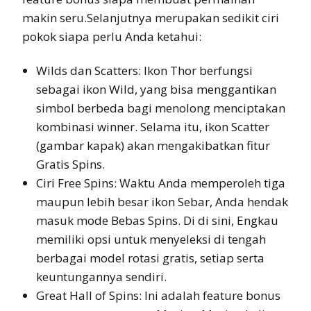
makin seru.Selanjutnya merupakan sedikit ciri
pokok siapa perlu Anda ketahui:
Wilds dan Scatters: Ikon Thor berfungsi
sebagai ikon Wild, yang bisa menggantikan
simbol berbeda bagi menolong menciptakan
kombinasi winner. Selama itu, ikon Scatter
(gambar kapak) akan mengakibatkan fitur
Gratis Spins.
Ciri Free Spins: Waktu Anda memperoleh tiga
maupun lebih besar ikon Sebar, Anda hendak
masuk mode Bebas Spins. Di di sini, Engkau
memiliki opsi untuk menyeleksi di tengah
berbagai model rotasi gratis, setiap serta
keuntungannya sendiri.
Great Hall of Spins: Ini adalah feature bonus