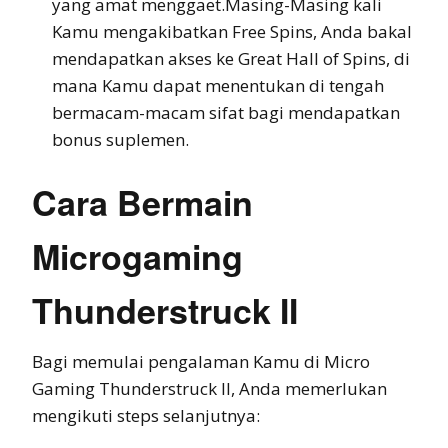
yang amat menggaet.Masing-Masing kali
Kamu mengakibatkan Free Spins, Anda bakal
mendapatkan akses ke Great Hall of Spins, di
mana Kamu dapat menentukan di tengah
bermacam-macam sifat bagi mendapatkan
bonus suplemen.
Cara Bermain
Microgaming
Thunderstruck II
Bagi memulai pengalaman Kamu di Micro
Gaming Thunderstruck II, Anda memerlukan
mengikuti steps selanjutnya: