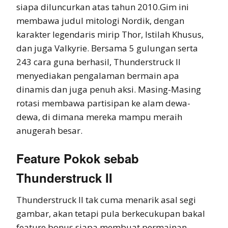
siapa diluncurkan atas tahun 2010.Gim ini
membawa judul mitologi Nordik, dengan
karakter legendaris mirip Thor, Istilah Khusus,
dan juga Valkyrie. Bersama 5 gulungan serta
243 cara guna berhasil, Thunderstruck II
menyediakan pengalaman bermain apa
dinamis dan juga penuh aksi. Masing-Masing
rotasi membawa partisipan ke alam dewa-
dewa, di dimana mereka mampu meraih
anugerah besar.
Feature Pokok sebab
Thunderstruck II
Thunderstruck II tak cuma menarik asal segi
gambar, akan tetapi pula berkecukupan bakal
feature bonus siapa membuat permainan