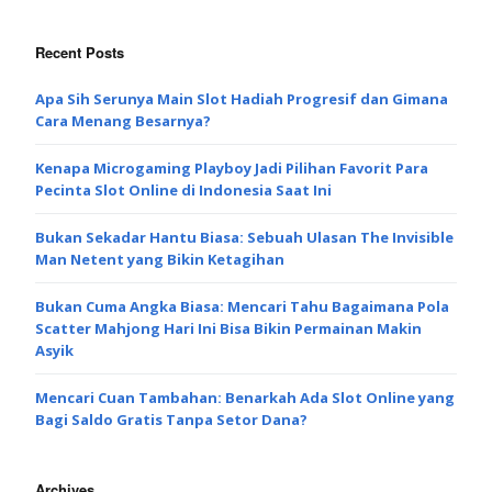
Recent Posts
Apa Sih Serunya Main Slot Hadiah Progresif dan Gimana
Cara Menang Besarnya?
Kenapa Microgaming Playboy Jadi Pilihan Favorit Para
Pecinta Slot Online di Indonesia Saat Ini
Bukan Sekadar Hantu Biasa: Sebuah Ulasan The Invisible
Man Netent yang Bikin Ketagihan
Bukan Cuma Angka Biasa: Mencari Tahu Bagaimana Pola
Scatter Mahjong Hari Ini Bisa Bikin Permainan Makin
Asyik
Mencari Cuan Tambahan: Benarkah Ada Slot Online yang
Bagi Saldo Gratis Tanpa Setor Dana?
Archives