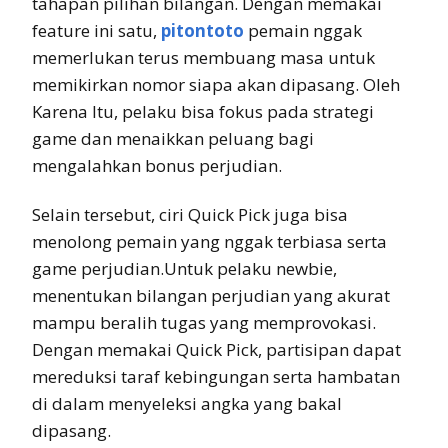
tahapan pilihan bilangan. Dengan memakai
feature ini satu,
pitontoto
pemain nggak
memerlukan terus membuang masa untuk
memikirkan nomor siapa akan dipasang. Oleh
Karena Itu, pelaku bisa fokus pada strategi
game dan menaikkan peluang bagi
mengalahkan bonus perjudian.
Selain tersebut, ciri Quick Pick juga bisa
menolong pemain yang nggak terbiasa serta
game perjudian.Untuk pelaku newbie,
menentukan bilangan perjudian yang akurat
mampu beralih tugas yang memprovokasi.
Dengan memakai Quick Pick, partisipan dapat
mereduksi taraf kebingungan serta hambatan
di dalam menyeleksi angka yang bakal
dipasang.