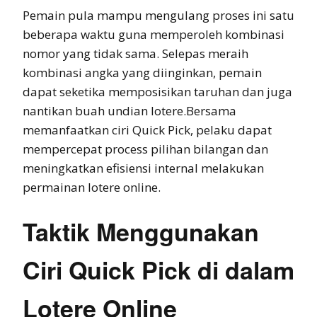
Pemain pula mampu mengulang proses ini satu
beberapa waktu guna memperoleh kombinasi
nomor yang tidak sama. Selepas meraih
kombinasi angka yang diinginkan, pemain
dapat seketika memposisikan taruhan dan juga
nantikan buah undian lotere.Bersama
memanfaatkan ciri Quick Pick, pelaku dapat
mempercepat process pilihan bilangan dan
meningkatkan efisiensi internal melakukan
permainan lotere online.
Taktik Menggunakan
Ciri Quick Pick di dalam
Lotere Online