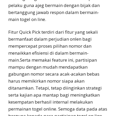
pelaku guna ajeg bermain dengan bijak dan
bertanggung jawab respon dalam bermain-
main togel on line.
Fitur Quick Pick terdiri dari fitur yang sekali
bermanfaat dalam perjudian onlen bagi
mempercepat proses pilihan nomor dan
menaikkan efisiensi di dalam bermain-
main.Serta memakai feature ini, partisipan
mampu dengan mudah mendapatkan
gabungan nomor secara acak-acakan bebas
harus memikirkan nomor siapa akan
ditanamkan. Tetapi, tetap diinginkan strategi
serta kajian apa mantap bagi meningkatkan
kesempatan berhasil internal melakukan
permainan togel online. Semoga data pada atas
berguna kepada para partisipan togel on line.