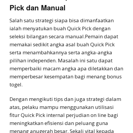
Pick dan Manual
Salah satu strategi siapa bisa dimanfaatkan
ialah menyatukan buah Quick Pick dengan
seleksi bilangan secara manual.Pemain dapat
memakai sedikit angka asal buah Quick Pick
serta menambahkannya serta angka-angka
pilihan independen. Masalah ini satu dapat
memperbaiki macam angka apa diletakkan dan
memperbesar kesempatan bagi menang bonus
togel.
Dengan mengikuti tips dan juga strategi dalam
atas, pelaku mampu menggunakan utilisasi
fitur Quick Pick internal perjudian on line bagi
meningkatkan efisiensi dan peluang guna
menang anugerah besar. Sekali vital kepada