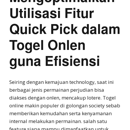
Utilisasi Fitur
Quick Pick dalam
Togel Onlen
guna Efisiensi
Seiring dengan kemajuan technology, saat ini
berbagai jenis permainan perjudian bisa
diakses dengan onlen, mencakup lotere. Togel
online makin populer di golongan society sebab
memberikan kemudahan serta kenyamanan
internal melakukan permainan. salah satu
feature siapa mampu dimanfaatkan untuk