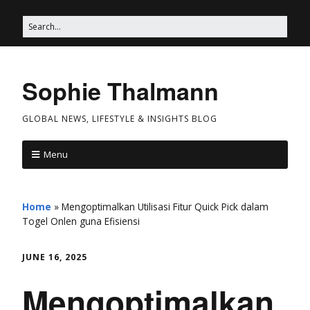
Sophie Thalmann
GLOBAL NEWS, LIFESTYLE & INSIGHTS BLOG
Menu
Home
»
Mengoptimalkan Utilisasi Fitur Quick Pick dalam
Togel Onlen guna Efisiensi
JUNE 16, 2025
Mengoptimalkan