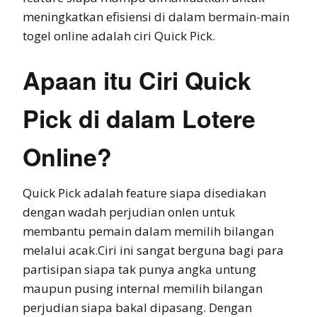
meningkatkan efisiensi di dalam bermain-main
togel online adalah ciri Quick Pick.
Apaan itu Ciri Quick
Pick di dalam Lotere
Online?
Quick Pick adalah feature siapa disediakan
dengan wadah perjudian onlen untuk
membantu pemain dalam memilih bilangan
melalui acak.Ciri ini sangat berguna bagi para
partisipan siapa tak punya angka untung
maupun pusing internal memilih bilangan
perjudian siapa bakal dipasang. Dengan