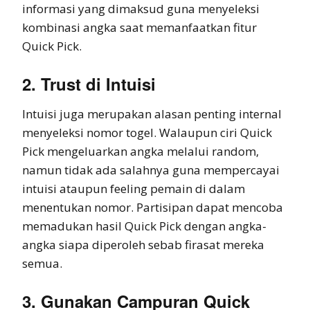
informasi yang dimaksud guna menyeleksi
kombinasi angka saat memanfaatkan fitur
Quick Pick.
2. Trust di Intuisi
Intuisi juga merupakan alasan penting internal
menyeleksi nomor togel. Walaupun ciri Quick
Pick mengeluarkan angka melalui random,
namun tidak ada salahnya guna mempercayai
intuisi ataupun feeling pemain di dalam
menentukan nomor. Partisipan dapat mencoba
memadukan hasil Quick Pick dengan angka-
angka siapa diperoleh sebab firasat mereka
semua.
3. Gunakan Campuran Quick