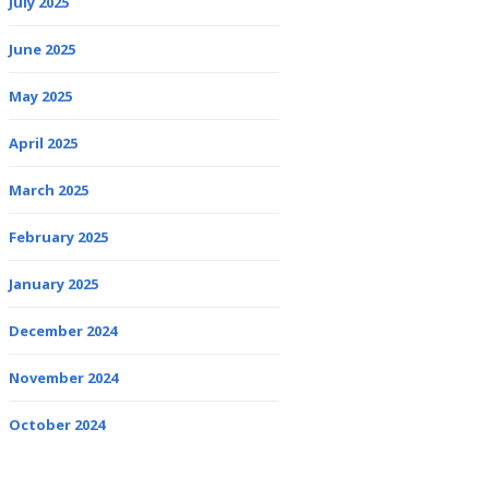
July 2025
June 2025
May 2025
April 2025
March 2025
February 2025
January 2025
December 2024
November 2024
October 2024