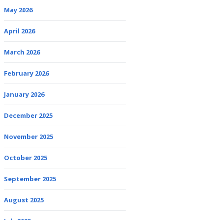
May 2026
April 2026
March 2026
February 2026
January 2026
December 2025
November 2025
October 2025
September 2025
August 2025