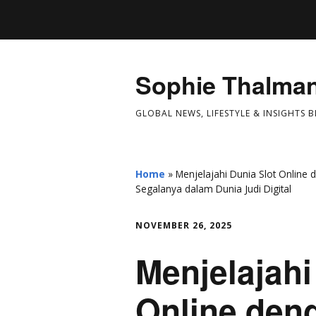
Sophie Thalma
GLOBAL NEWS, LIFESTYLE & INSIGHTS 
Home
»
Menjelajahi Dunia Slot Online
Segalanya dalam Dunia Judi Digital
NOVEMBER 26, 2025
Menjelajahi
Online deng