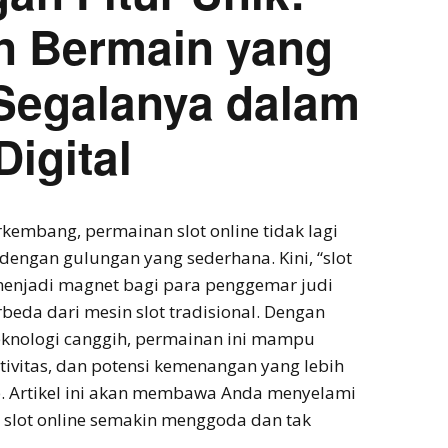
n Bermain yang
Segalanya dalam
Digital
rkembang, permainan slot online tidak lagi
dengan gulungan yang sederhana. Kini, “slot
h menjadi magnet bagi para penggemar judi
beda dari mesin slot tradisional. Dengan
eknologi canggih, permainan ini mampu
ivitas, dan potensi kemenangan yang lebih
p. Artikel ini akan membawa Anda menyelami
 slot online semakin menggoda dan tak