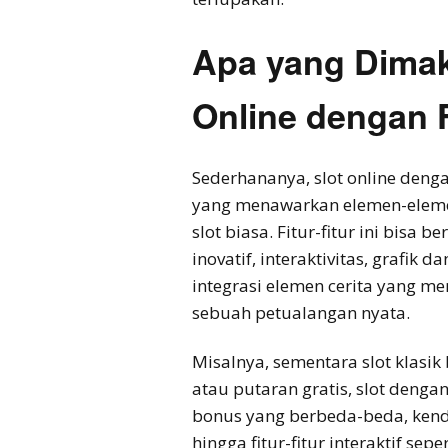
Apa yang Dimak
Online dengan F
Sederhananya, slot online denga
yang menawarkan elemen-eleme
slot biasa. Fitur-fitur ini bisa
inovatif, interaktivitas, grafi
integrasi elemen cerita yang 
sebuah petualangan nyata.
Misalnya, sementara slot klasik
atau putaran gratis, slot denga
bonus yang berbeda-beda, kenda
hingga fitur-fitur interaktif s