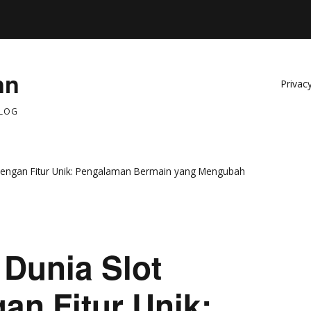
nn
Privacy
BLOG
 dengan Fitur Unik: Pengalaman Bermain yang Mengubah
 Dunia Slot
an Fitur Unik: