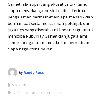
Garnet ialah opsi yang akurat untuk Kamu
siapa menyukai game slot online. Terima
pengalaman bermain-main apa menarik dan
bermanfaat serta mencermati petunjuk dan
juga tips yang diserahkan.Hindari ragu untuk
mencoba RubyPlay Garnet dan juga alami
sendiri pengalaman melakukan permainan
siapa nggak terlupakan!
by
Randy Ross
Slot Online
Daftar Slot Online Gacor Hari Ini