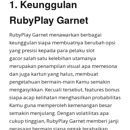
1. Keunggulan
RubyPlay Garnet
RubyPlay Garnet menawarkan berbagai
keunggulan siapa membuatnya berubah opsi
yang presisi kepada para pelaku slot
gacor.salah satu kelebihan utamanya
merupakan penampilan visual apa memesona
dan juga kartun yang halus, membuat
pengetahuan bermain-main Kamu semakin
mengasyikkan. Kecuali tersebut, features bonus
siapa acap kelihatan menghasilkan probabilitas
Kamu guna memperoleh kemenangan besar
semakin menjulang. Dengan volatilitas apa
cukup tinggian, RubyPlay Garnet memberi janji
perasaan bermain siapa nggak terabaikan.