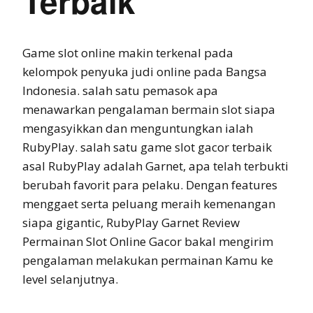
Terbaik
Game slot online makin terkenal pada
kelompok penyuka judi online pada Bangsa
Indonesia. salah satu pemasok apa
menawarkan pengalaman bermain slot siapa
mengasyikkan dan menguntungkan ialah
RubyPlay. salah satu game slot gacor terbaik
asal RubyPlay adalah Garnet, apa telah terbukti
berubah favorit para pelaku. Dengan features
menggaet serta peluang meraih kemenangan
siapa gigantic, RubyPlay Garnet Review
Permainan Slot Online Gacor bakal mengirim
pengalaman melakukan permainan Kamu ke
level selanjutnya.