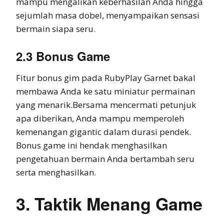
mampu mengalikan keberhasilan Anda hingga
sejumlah masa dobel, menyampaikan sensasi
bermain siapa seru.
2.3 Bonus Game
Fitur bonus gim pada RubyPlay Garnet bakal
membawa Anda ke satu miniatur permainan
yang menarik.Bersama mencermati petunjuk
apa diberikan, Anda mampu memperoleh
kemenangan gigantic dalam durasi pendek.
Bonus game ini hendak menghasilkan
pengetahuan bermain Anda bertambah seru
serta menghasilkan.
3. Taktik Menang Game