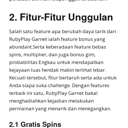
2. Fitur-Fitur Unggulan
Salah satu feature apa berubah daya tarik dari
RubyPlay Garnet ialah feature bonus yang
abundant.Serta keberadaan feature bebas
spins, multiplier, dan juga bonus gim,
probabilitas Engkau untuk mendapatkan
kejayaan luas hendak makin terlihat lebar.
Kecuali tersebut, fitur bertaruh serta ada untuk
Anda siapa suka challenge. Dengan features
terbaik ini satu, RubyPlay Garnet bakal
menghadiahkan kejadian melakukan
permainan yang menarik dan menegangkan.
2.1 Gratis Spins