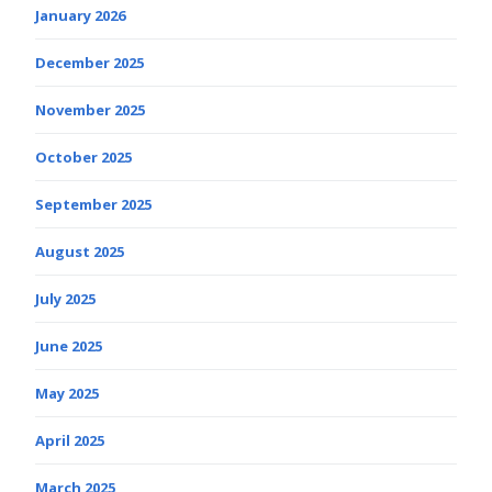
January 2026
December 2025
November 2025
October 2025
September 2025
August 2025
July 2025
June 2025
May 2025
April 2025
March 2025