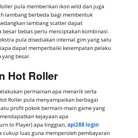
oller pula memberikan ikon wild dan juga
bah lambang berbeda bagi membentuk
sedangkan lambang scatter dapat
 besar bebas perlu menciptakan kombinasi
kstra pula disediakan internal gim yang satu
i, siapa dapat memperbaiki kesempatan pelaku
 yang besar.
n Hot Roller
elakukan permainan apa menarik serta
ot Roller pula menyampaikan berbagai
h satu profit pokok bermain-main game yang
na mendapatkan kejayaan apa
rn to Player) apa tinggian,
api288 login
apa cukup luas guna memperoleh pembayaran