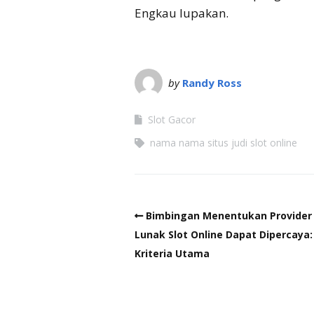
Engkau lupakan.
by
Randy Ross
Slot Gacor
nama nama situs judi slot online
Bimbingan Menentukan Provider 
Lunak Slot Online Dapat Dipercaya:
Kriteria Utama