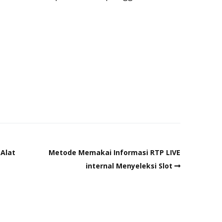
Alat
Metode Memakai Informasi RTP LIVE
internal Menyeleksi Slot