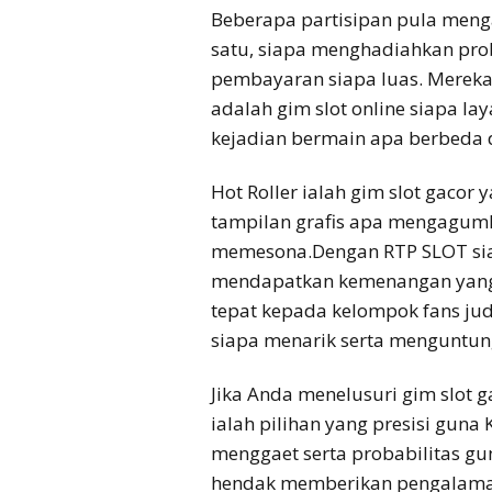
Beberapa partisipan pula menga
satu, siapa menghadiahkan prob
pembayaran siapa luas. Merek
adalah gim slot online siapa la
kejadian bermain apa berbeda da
Hot Roller ialah gim slot gaco
tampilan grafis apa mengagumk
memesona.Dengan RTP SLOT sia
mendapatkan kemenangan yang gi
tepat kepada kelompok fans ju
siapa menarik serta menguntun
Jika Anda menelusuri gim slot g
ialah pilihan yang presisi gu
menggaet serta probabilitas gu
hendak memberikan pengalama