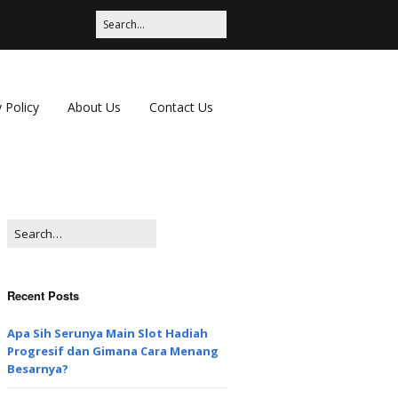
 Policy
About Us
Contact Us
Recent Posts
Apa Sih Serunya Main Slot Hadiah
Progresif dan Gimana Cara Menang
Besarnya?