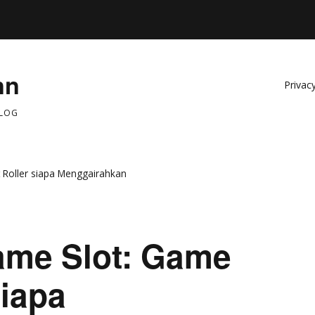
nn
Privacy
BLOG
 Roller siapa Menggairahkan
ame Slot: Game
siapa