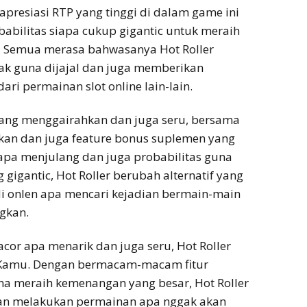
presiasi RTP yang tinggi di dalam game ini
abilitas siapa cukup gigantic untuk meraih
a Semua merasa bahwasanya Hot Roller
yak guna dijajal dan juga memberikan
ri permainan slot online lain-lain.
r yang menggairahkan dan juga seru, bersama
an dan juga feature bonus suplemen yang
pa menjulang dan juga probabilitas guna
gantic, Hot Roller berubah alternatif yang
di onlen apa mencari kejadian bermain-main
gkan.
acor apa menarik dan juga seru, Hot Roller
na Kamu. Dengan bermacam-macam fitur
na meraih kemenangan yang besar, Hot Roller
n melakukan permainan apa nggak akan