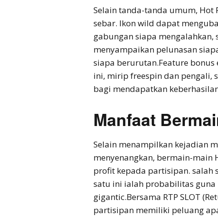
Selain tanda-tanda umum, Hot R
sebar. Ikon wild dapat mengu
gabungan siapa mengalahkan, 
menyampaikan pelunasan siapa
siapa berurutan.Feature bonus e
ini, mirip freespin dan pengal
bagi mendapatkan keberhasilan
Manfaat Bermai
Selain menampilkan kejadian m
menyenangkan, bermain-main H
profit kepada partisipan. sala
satu ini ialah probabilitas gu
gigantic.Bersama RTP SLOT (Retu
partisipan memiliki peluang 