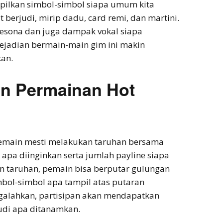
mpilkan simbol-simbol siapa umum kita
erjudi, mirip dadu, card remi, dan martini.
sona dan juga dampak vokal siapa
jadian bermain-main gim ini makin
an.
an Permainan Hot
pemain mesti melakukan taruhan bersama
pa diinginkan serta jumlah payline siapa
n taruhan, pemain bisa berputar gulungan
mbol-simbol apa tampil atas putaran
lahkan, partisipan akan mendapatkan
judi apa ditanamkan.