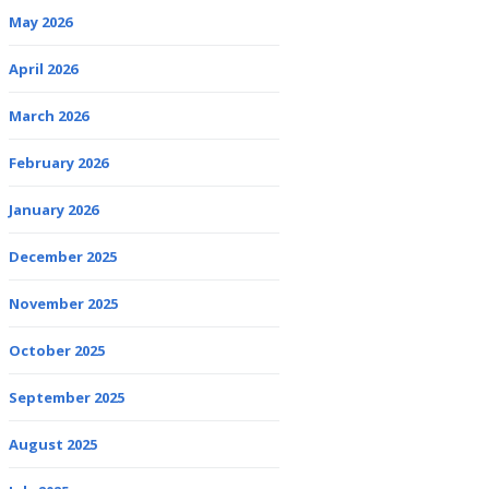
May 2026
April 2026
March 2026
February 2026
January 2026
December 2025
November 2025
October 2025
September 2025
August 2025