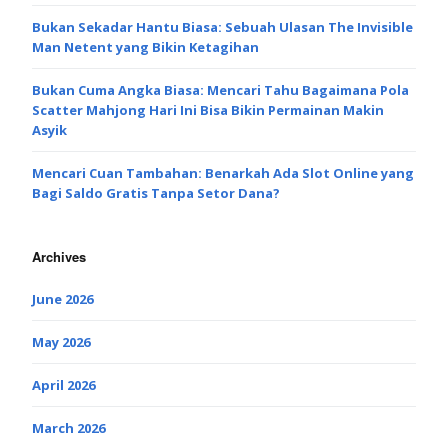
Bukan Sekadar Hantu Biasa: Sebuah Ulasan The Invisible
Man Netent yang Bikin Ketagihan
Bukan Cuma Angka Biasa: Mencari Tahu Bagaimana Pola
Scatter Mahjong Hari Ini Bisa Bikin Permainan Makin
Asyik
Mencari Cuan Tambahan: Benarkah Ada Slot Online yang
Bagi Saldo Gratis Tanpa Setor Dana?
Archives
June 2026
May 2026
April 2026
March 2026