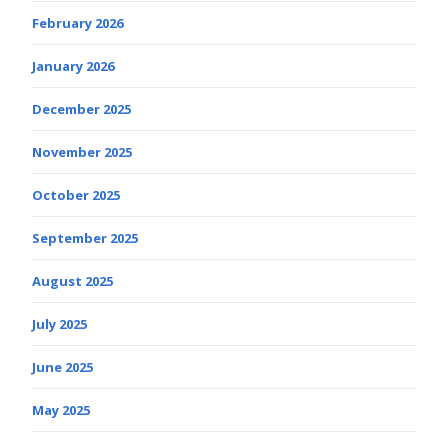
February 2026
January 2026
December 2025
November 2025
October 2025
September 2025
August 2025
July 2025
June 2025
May 2025