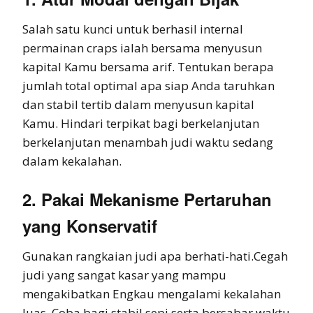
Salah satu kunci untuk berhasil internal
permainan craps ialah bersama menyusun
kapital Kamu bersama arif. Tentukan berapa
jumlah total optimal apa siap Anda taruhkan
dan stabil tertib dalam menyusun kapital
Kamu. Hindari terpikat bagi berkelanjutan
berkelanjutan menambah judi waktu sedang
dalam kekalahan.
2. Pakai Mekanisme Pertaruhan
yang Konservatif
Gunakan rangkaian judi apa berhati-hati.Cegah
judi yang sangat kasar yang mampu
mengakibatkan Engkau mengalami kekalahan
luas. Coba bagi stabil sepi serta bersabar waktu