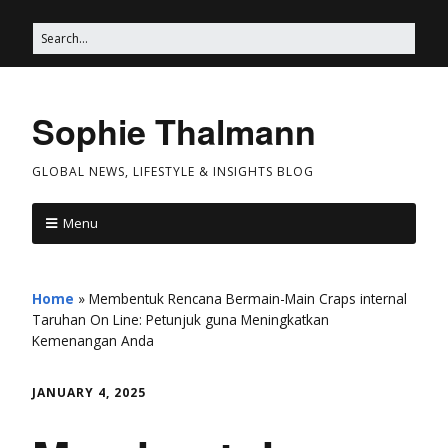
Sophie Thalmann
GLOBAL NEWS, LIFESTYLE & INSIGHTS BLOG
Menu
Home
»
Membentuk Rencana Bermain-Main Craps internal
Taruhan On Line: Petunjuk guna Meningkatkan
Kemenangan Anda
JANUARY 4, 2025