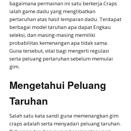
bagaimana permainan ini satu berkerja.Craps
ialah game dadu yang menglibatkan
pertaruhan atas hasil lemparan dadu. Terdapat
berbagai model taruhan apa dapat Engkau
seleksi, dan masing-masing memiliki
probabilitas kemenangan apa tidak sama.
Guna tersebut, vital bagi mengerti regulasi
serta peluang pertaruhan sebelum memulai
gim.
Mengetahui Peluang
Taruhan
Salah satu kata sandi guna memenangkan gim
craps adalah serta menyadari peluang taruhan.