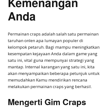
Kemenangan
Anda
Permainan craps adalah salah satu permainan
taruhan onlen apa lumayan populer di
kelompok petaruh. Bagi mampu meningkatkan
kesempatan kejayaan Anda dalam game yang
satu ini, vital guna mempunyai strategi yang
mantap. Internal karangan yang satu ini, kita
akan menyampaikan beberapa petunjuk untuk
memudahkan Kamu mendirikan rencana
melakukan permainan craps yang berhasil.
Mengerti Gim Craps