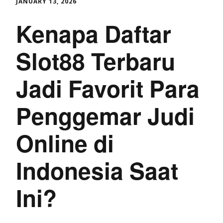
JANUARY 13, 2026
Kenapa Daftar
Slot88 Terbaru
Jadi Favorit Para
Penggemar Judi
Online di
Indonesia Saat
Ini?