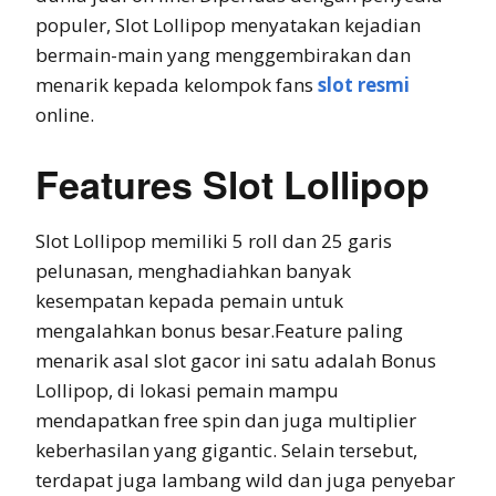
populer, Slot Lollipop menyatakan kejadian
bermain-main yang menggembirakan dan
menarik kepada kelompok fans
slot resmi
online.
Features Slot Lollipop
Slot Lollipop memiliki 5 roll dan 25 garis
pelunasan, menghadiahkan banyak
kesempatan kepada pemain untuk
mengalahkan bonus besar.Feature paling
menarik asal slot gacor ini satu adalah Bonus
Lollipop, di lokasi pemain mampu
mendapatkan free spin dan juga multiplier
keberhasilan yang gigantic. Selain tersebut,
terdapat juga lambang wild dan juga penyebar