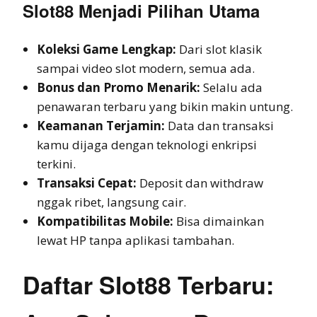
Slot88 Menjadi Pilihan Utama
Koleksi Game Lengkap:
Dari slot klasik
sampai video slot modern, semua ada.
Bonus dan Promo Menarik:
Selalu ada
penawaran terbaru yang bikin makin untung.
Keamanan Terjamin:
Data dan transaksi
kamu dijaga dengan teknologi enkripsi
terkini.
Transaksi Cepat:
Deposit dan withdraw
nggak ribet, langsung cair.
Kompatibilitas Mobile:
Bisa dimainkan
lewat HP tanpa aplikasi tambahan.
Daftar Slot88 Terbaru: