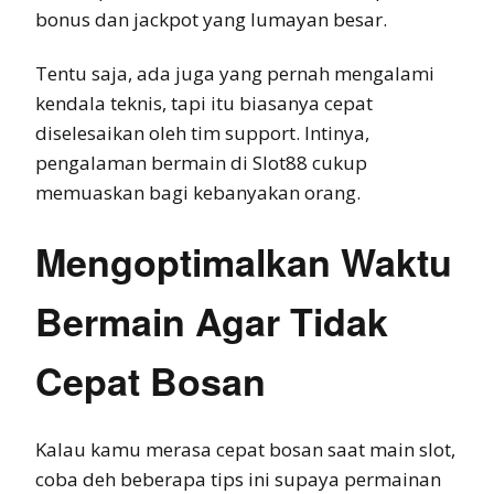
bonus dan jackpot yang lumayan besar.
Tentu saja, ada juga yang pernah mengalami
kendala teknis, tapi itu biasanya cepat
diselesaikan oleh tim support. Intinya,
pengalaman bermain di Slot88 cukup
memuaskan bagi kebanyakan orang.
Mengoptimalkan Waktu
Bermain Agar Tidak
Cepat Bosan
Kalau kamu merasa cepat bosan saat main slot,
coba deh beberapa tips ini supaya permainan