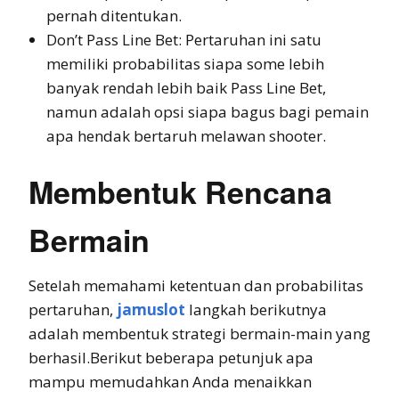
pernah ditentukan.
Don’t Pass Line Bet: Pertaruhan ini satu
memiliki probabilitas siapa some lebih
banyak rendah lebih baik Pass Line Bet,
namun adalah opsi siapa bagus bagi pemain
apa hendak bertaruh melawan shooter.
Membentuk Rencana
Bermain
Setelah memahami ketentuan dan probabilitas
pertaruhan,
jamuslot
langkah berikutnya
adalah membentuk strategi bermain-main yang
berhasil.Berikut beberapa petunjuk apa
mampu memudahkan Anda menaikkan