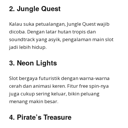
2. Jungle Quest
Kalau suka petualangan, Jungle Quest wajib
dicoba. Dengan latar hutan tropis dan
soundtrack yang asyik, pengalaman main slot
jadi lebih hidup.
3. Neon Lights
Slot bergaya futuristik dengan warna-warna
cerah dan animasi keren. Fitur free spin-nya
juga cukup sering keluar, bikin peluang
menang makin besar.
4. Pirate’s Treasure