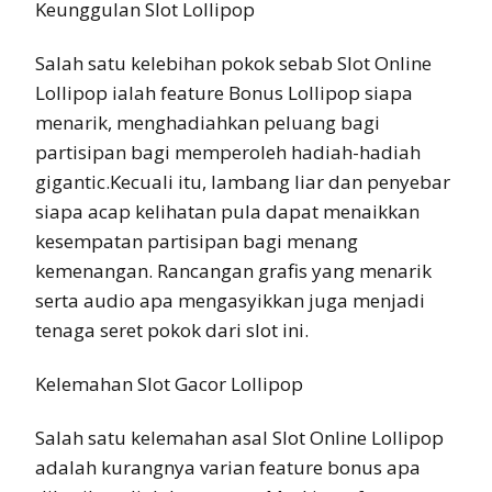
Keunggulan Slot Lollipop
Salah satu kelebihan pokok sebab Slot Online
Lollipop ialah feature Bonus Lollipop siapa
menarik, menghadiahkan peluang bagi
partisipan bagi memperoleh hadiah-hadiah
gigantic.Kecuali itu, lambang liar dan penyebar
siapa acap kelihatan pula dapat menaikkan
kesempatan partisipan bagi menang
kemenangan. Rancangan grafis yang menarik
serta audio apa mengasyikkan juga menjadi
tenaga seret pokok dari slot ini.
Kelemahan Slot Gacor Lollipop
Salah satu kelemahan asal Slot Online Lollipop
adalah kurangnya varian feature bonus apa