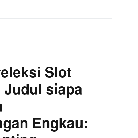
eleksi Slot
 Judul siapa
a
ngan Engkau: