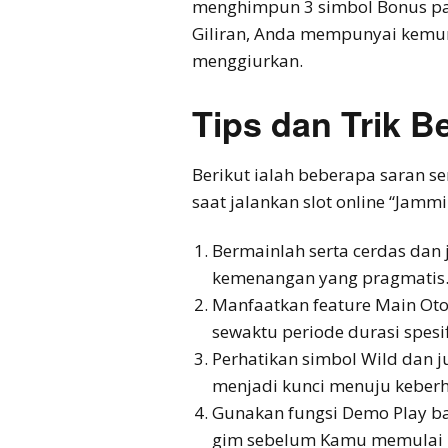
menghimpun 3 simbol Bonus pad
Giliran, Anda mempunyai kemu
menggiurkan.
Tips dan Trik B
Berikut ialah beberapa saran s
saat jalankan slot online “Jammin
Bermainlah serta cerdas dan
kemenangan yang pragmatis
Manfaatkan feature Main Oto
sewaktu periode durasi spesif
Perhatikan simbol Wild dan 
menjadi kunci menuju keberha
Gunakan fungsi Demo Play ba
gim sebelum Kamu memulai 