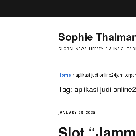
Sophie Thalma
GLOBAL NEWS, LIFESTYLE & INSIGHTS 
Home
»
aplikasi judi online24jam terpe
Tag:
aplikasi judi onlin
JANUARY 23, 2025
Slot “Jammi