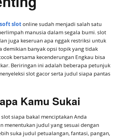
enting
soft slot
online sudah menjadi salah satu
berlimpah manusia dalam segala bumi. slot
an juga keseruan apa nggak restriksi untuk
 demikian banyak opsi topik yang tidak
g cocok bersama kecenderungan Engkau bisa
kar. Beriringan ini adalah beberapa petunjuk
nyeleksi slot gacor serta judul siapa pantas
 apa Kamu Sukai
 slot siapa bakal menciptakan Anda
 menentukan judul yang sesuai dengan
bih suka judul petualangan, fantasi, pangan,