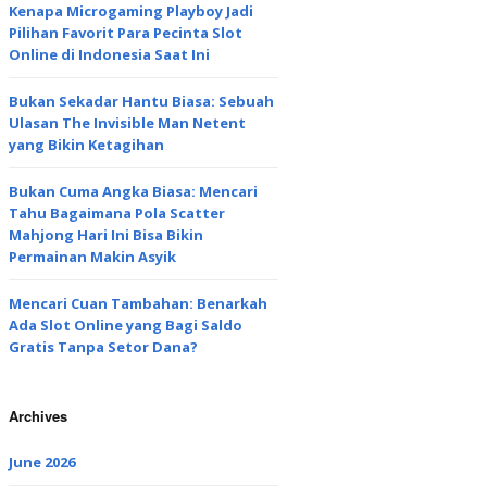
Kenapa Microgaming Playboy Jadi
Pilihan Favorit Para Pecinta Slot
Online di Indonesia Saat Ini
Bukan Sekadar Hantu Biasa: Sebuah
Ulasan The Invisible Man Netent
yang Bikin Ketagihan
Bukan Cuma Angka Biasa: Mencari
Tahu Bagaimana Pola Scatter
Mahjong Hari Ini Bisa Bikin
Permainan Makin Asyik
Mencari Cuan Tambahan: Benarkah
Ada Slot Online yang Bagi Saldo
Gratis Tanpa Setor Dana?
Archives
June 2026