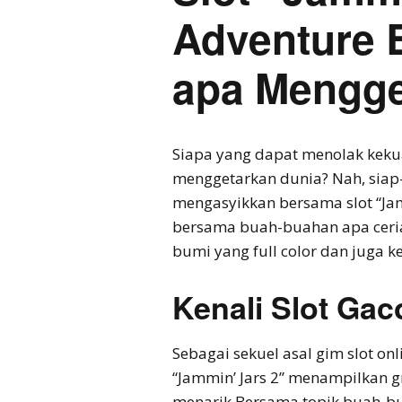
Adventure 
apa Mengge
Siapa yang dapat menolak keku
menggetarkan dunia? Nah, siap-
mengasyikkan bersama slot “Jamm
bersama buah-buahan apa ceria 
bumi yang full color dan juga ke
Kenali Slot Gac
Sebagai sekuel asal gim slot onli
“Jammin’ Jars 2” menampilkan gr
menarik.Bersama topik buah-bu