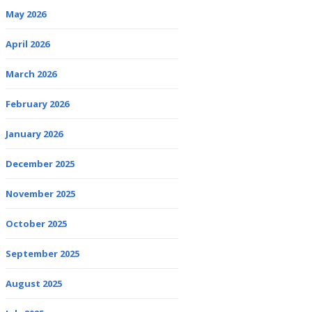
May 2026
April 2026
March 2026
February 2026
January 2026
December 2025
November 2025
October 2025
September 2025
August 2025