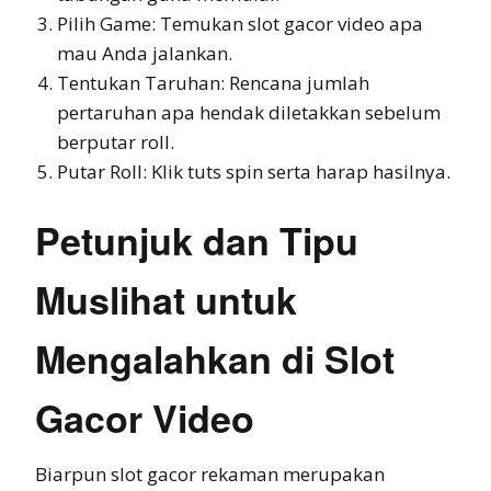
Pilih Game: Temukan slot gacor video apa
mau Anda jalankan.
Tentukan Taruhan: Rencana jumlah
pertaruhan apa hendak diletakkan sebelum
berputar roll.
Putar Roll: Klik tuts spin serta harap hasilnya.
Petunjuk dan Tipu
Muslihat untuk
Mengalahkan di Slot
Gacor Video
Biarpun slot gacor rekaman merupakan