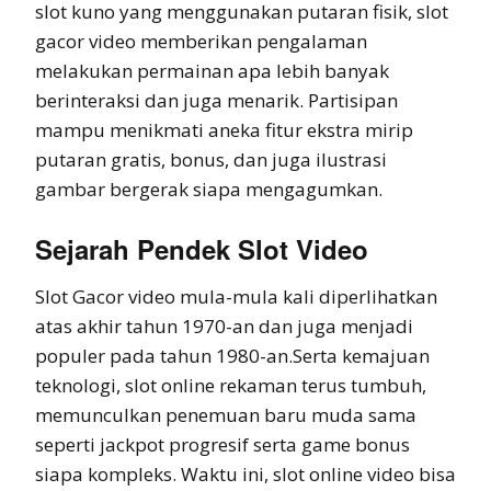
slot kuno yang menggunakan putaran fisik, slot
gacor video memberikan pengalaman
melakukan permainan apa lebih banyak
berinteraksi dan juga menarik. Partisipan
mampu menikmati aneka fitur ekstra mirip
putaran gratis, bonus, dan juga ilustrasi
gambar bergerak siapa mengagumkan.
Sejarah Pendek Slot Video
Slot Gacor video mula-mula kali diperlihatkan
atas akhir tahun 1970-an dan juga menjadi
populer pada tahun 1980-an.Serta kemajuan
teknologi, slot online rekaman terus tumbuh,
memunculkan penemuan baru muda sama
seperti jackpot progresif serta game bonus
siapa kompleks. Waktu ini, slot online video bisa