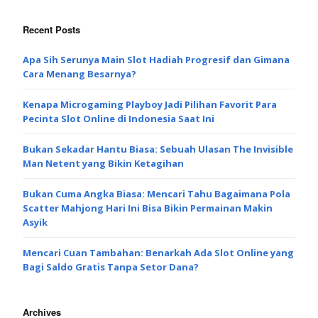
Recent Posts
Apa Sih Serunya Main Slot Hadiah Progresif dan Gimana
Cara Menang Besarnya?
Kenapa Microgaming Playboy Jadi Pilihan Favorit Para
Pecinta Slot Online di Indonesia Saat Ini
Bukan Sekadar Hantu Biasa: Sebuah Ulasan The Invisible
Man Netent yang Bikin Ketagihan
Bukan Cuma Angka Biasa: Mencari Tahu Bagaimana Pola
Scatter Mahjong Hari Ini Bisa Bikin Permainan Makin
Asyik
Mencari Cuan Tambahan: Benarkah Ada Slot Online yang
Bagi Saldo Gratis Tanpa Setor Dana?
Archives