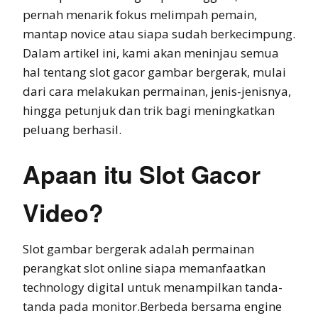
pernah menarik fokus melimpah pemain,
mantap novice atau siapa sudah berkecimpung.
Dalam artikel ini, kami akan meninjau semua
hal tentang slot gacor gambar bergerak, mulai
dari cara melakukan permainan, jenis-jenisnya,
hingga petunjuk dan trik bagi meningkatkan
peluang berhasil.
Apaan itu Slot Gacor
Video?
Slot gambar bergerak adalah permainan
perangkat slot online siapa memanfaatkan
technology digital untuk menampilkan tanda-
tanda pada monitor.Berbeda bersama engine