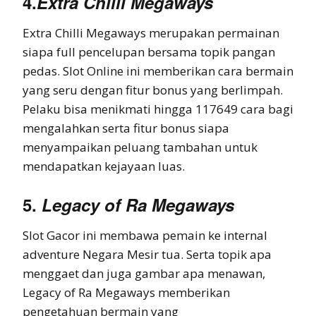
4.
Extra Chilli Megaways
Extra Chilli Megaways merupakan permainan
siapa full pencelupan bersama topik pangan
pedas. Slot Online ini memberikan cara bermain
yang seru dengan fitur bonus yang berlimpah.
Pelaku bisa menikmati hingga 117649 cara bagi
mengalahkan serta fitur bonus siapa
menyampaikan peluang tambahan untuk
mendapatkan kejayaan luas.
5.
Legacy of Ra Megaways
Slot Gacor ini membawa pemain ke internal
adventure Negara Mesir tua. Serta topik apa
menggaet dan juga gambar apa menawan,
Legacy of Ra Megaways memberikan
pengetahuan bermain yang