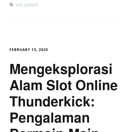
slot jackpot
FEBRUARY 15, 2025
Mengeksplorasi
Alam Slot Online
Thunderkick:
Pengalaman