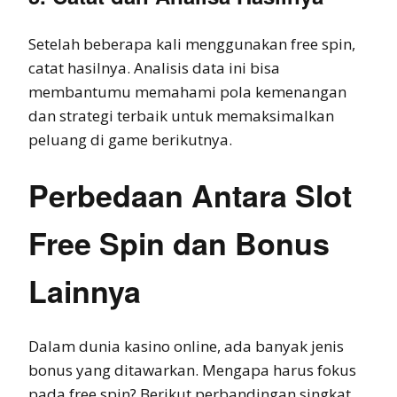
Setelah beberapa kali menggunakan free spin,
catat hasilnya. Analisis data ini bisa
membantumu memahami pola kemenangan
dan strategi terbaik untuk memaksimalkan
peluang di game berikutnya.
Perbedaan Antara Slot
Free Spin dan Bonus
Lainnya
Dalam dunia kasino online, ada banyak jenis
bonus yang ditawarkan. Mengapa harus fokus
pada free spin? Berikut perbandingan singkat