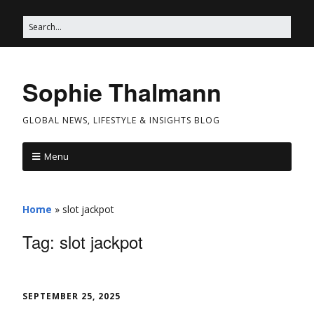
Sophie Thalmann
GLOBAL NEWS, LIFESTYLE & INSIGHTS BLOG
Menu
Home
»
slot jackpot
Tag:
slot jackpot
SEPTEMBER 25, 2025