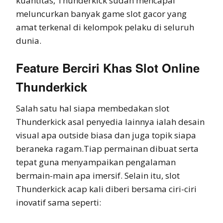
kuantitas, Thunderkick sudah mencapai
meluncurkan banyak game slot gacor yang
amat terkenal di kelompok pelaku di seluruh
dunia.
Feature Berciri Khas Slot Online
Thunderkick
Salah satu hal siapa membedakan slot
Thunderkick asal penyedia lainnya ialah desain
visual apa outside biasa dan juga topik siapa
beraneka ragam.Tiap permainan dibuat serta
tepat guna menyampaikan pengalaman
bermain-main apa imersif. Selain itu, slot
Thunderkick acap kali diberi bersama ciri-ciri
inovatif sama seperti: