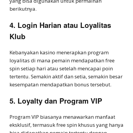
yang bisa digunakan untuk permainan
berikutnya.
4. Login Harian atau Loyalitas
Klub
Kebanyakan kasino menerapkan program
loyalitas di mana pemain mendapatkan free
spin setiap hari atau setelah mencapai poin
tertentu. Semakin aktif dan setia, semakin besar
kesempatan mendapatkan bonus tersebut.
5. Loyalty dan Program VIP
Program VIP biasanya menawarkan manfaat
eksklusif, termasuk free spin khusus yang hanya
bisa didapatkan pemain tertentu dengan