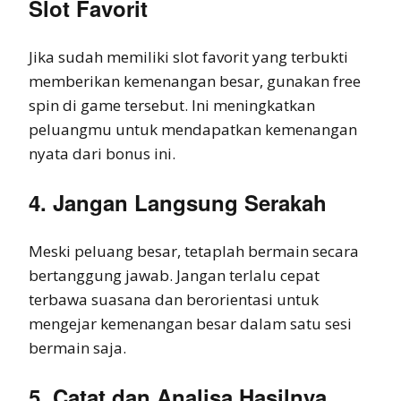
Slot Favorit
Jika sudah memiliki slot favorit yang terbukti
memberikan kemenangan besar, gunakan free
spin di game tersebut. Ini meningkatkan
peluangmu untuk mendapatkan kemenangan
nyata dari bonus ini.
4. Jangan Langsung Serakah
Meski peluang besar, tetaplah bermain secara
bertanggung jawab. Jangan terlalu cepat
terbawa suasana dan berorientasi untuk
mengejar kemenangan besar dalam satu sesi
bermain saja.
5. Catat dan Analisa Hasilnya