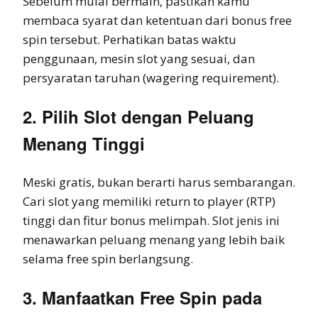
Sebelum mulai bermain, pastikan kamu
membaca syarat dan ketentuan dari bonus free
spin tersebut. Perhatikan batas waktu
penggunaan, mesin slot yang sesuai, dan
persyaratan taruhan (wagering requirement).
2. Pilih Slot dengan Peluang
Menang Tinggi
Meski gratis, bukan berarti harus sembarangan.
Cari slot yang memiliki return to player (RTP)
tinggi dan fitur bonus melimpah. Slot jenis ini
menawarkan peluang menang yang lebih baik
selama free spin berlangsung.
3. Manfaatkan Free Spin pada