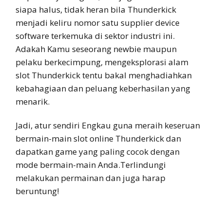
siapa halus, tidak heran bila Thunderkick
menjadi keliru nomor satu supplier device
software terkemuka di sektor industri ini.
Adakah Kamu seseorang newbie maupun
pelaku berkecimpung, mengeksplorasi alam
slot Thunderkick tentu bakal menghadiahkan
kebahagiaan dan peluang keberhasilan yang
menarik.
Jadi, atur sendiri Engkau guna meraih keseruan
bermain-main slot online Thunderkick dan
dapatkan game yang paling cocok dengan
mode bermain-main Anda.Terlindungi
melakukan permainan dan juga harap
beruntung!