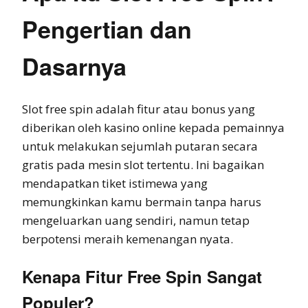
Pengertian dan
Dasarnya
Slot free spin adalah fitur atau bonus yang
diberikan oleh kasino online kepada pemainnya
untuk melakukan sejumlah putaran secara
gratis pada mesin slot tertentu. Ini bagaikan
mendapatkan tiket istimewa yang
memungkinkan kamu bermain tanpa harus
mengeluarkan uang sendiri, namun tetap
berpotensi meraih kemenangan nyata.
Kenapa Fitur Free Spin Sangat
Populer?