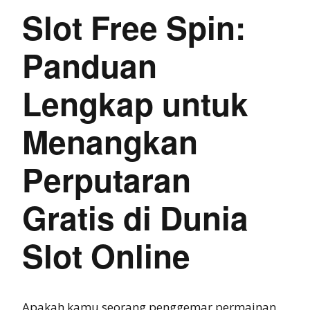
Slot Free Spin:
Panduan
Lengkap untuk
Menangkan
Perputaran
Gratis di Dunia
Slot Online
Apakah kamu seorang penggemar permainan