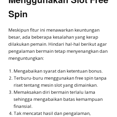
Spin
Meskipun fitur ini menawarkan keuntungan
besar, ada beberapa kesalahan yang kerap
dilakukan pemain. Hindari hal-hal berikut agar
pengalaman bermain tetap menyenangkan dan
menguntungkan:
Mengabaikan syarat dan ketentuan bonus.
Terburu-buru menggunakan free spin tanpa
riset tentang mesin slot yang dimainkan.
Memaksakan diri bermain terlalu lama
sehingga mengabaikan batas kemampuan
finansial.
Tak mencatat hasil dan pengalaman,