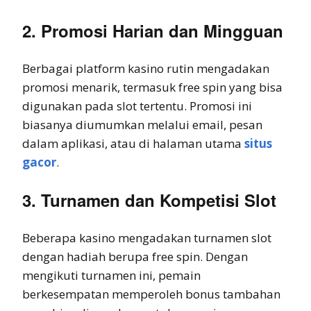
2. Promosi Harian dan Mingguan
Berbagai platform kasino rutin mengadakan
promosi menarik, termasuk free spin yang bisa
digunakan pada slot tertentu. Promosi ini
biasanya diumumkan melalui email, pesan
dalam aplikasi, atau di halaman utama
situs
gacor
.
3. Turnamen dan Kompetisi Slot
Beberapa kasino mengadakan turnamen slot
dengan hadiah berupa free spin. Dengan
mengikuti turnamen ini, pemain
berkesempatan memperoleh bonus tambahan